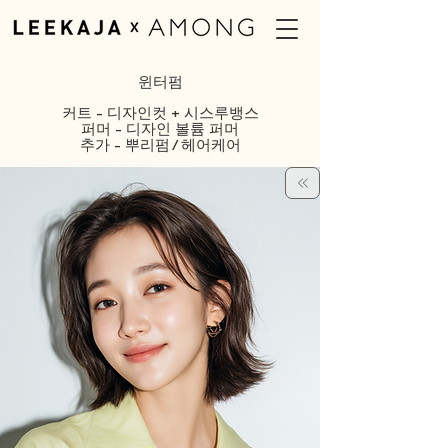
윈터펌
커트 - 디자인컷 + 시스루뱅스
퍼머 - 디자인 볼륨 퍼머
추가 - 뿌리펌 / 헤어케어